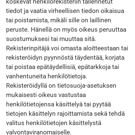
koskevat henkilörekisteriin tallennetut
tiedot ja vaatia virheellisen tiedon oikaisua
tai poistamista, mikäli sille on laillinen
peruste. Hänellä on myös oikeus peruuttaa
suostumuksesi tai muuttaa sitä.
Rekisterinpitäjä voi omasta aloitteestaan tai
rekisteröidyn pyynnöstä täydentää, korjata
tai poistaa epätäydellisiä, epätarkkoja tai
vanhentuneita henkilötietoja.
Rekisteröidyllä on tietosuoja-asetuksen
mukaisesti oikeus vastustaa
henkilötietojensa käsittelyä tai pyytää
tietojen käsittelyn rajoittamista sekä tehdä
valitus henkilötietojen käsittelystä
valvontaviranomaiselle.