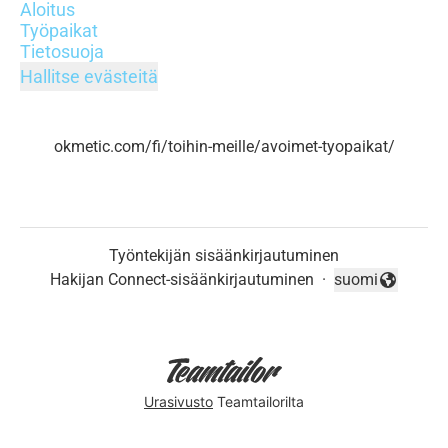
Aloitus
Työpaikat
Tietosuoja
Hallitse evästeitä
okmetic.com/fi/toihin-meille/avoimet-tyopaikat/
Työntekijän sisäänkirjautuminen
Hakijan Connect-sisäänkirjautuminen
·
suomi
Vaihda kieli
Urasivusto
Teamtailorilta