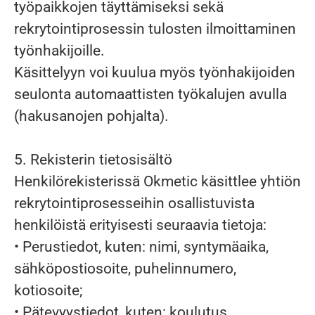
työpaikkojen täyttämiseksi sekä
rekrytointiprosessin tulosten ilmoittaminen
työnhakijoille.
Käsittelyyn voi kuulua myös työnhakijoiden
seulonta automaattisten työkalujen avulla
(hakusanojen pohjalta).
5. Rekisterin tietosisältö
Henkilörekisterissä Okmetic käsittlee yhtiön
rekrytointiprosesseihin osallistuvista
henkilöistä erityisesti seuraavia tietoja:
• Perustiedot, kuten: nimi, syntymäaika,
sähköpostiosoite, puhelinnumero,
kotiosoite;
• Pätevyystiedot, kuten: koulutus,