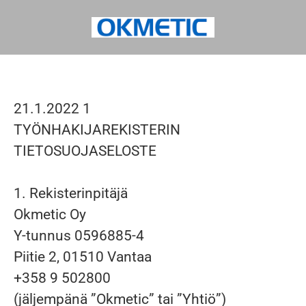
21.1.2022 1
TYÖNHAKIJAREKISTERIN
TIETOSUOJASELOSTE
1. Rekisterinpitäjä
Okmetic Oy
Y-tunnus 0596885-4
Piitie 2, 01510 Vantaa
+358 9 502800
(jäljempänä ”Okmetic” tai ”Yhtiö”)