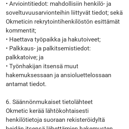
• Arviointitiedot: mahdollisiin henkilö- ja
soveltuvuusarvionteihin liittyvät tiedot; sekä
Okmeticin rekrytointihenkilöstön esittämät
kommentit;
• Haettava työpaikka ja hakutoiveet;
• Palkkaus- ja palkitsemistiedot:
palkkatoive; ja
• Työnhakijan itsensä muut
hakemuksessaan ja ansioluettelossaan
antamat tiedot.
6. Säännönmukaiset tietolähteet
Okmetic kerää lähtökohtaisesti
henkilötietoja suoraan rekisteröidyltä
heidän itsensä lähettämien hakemusten